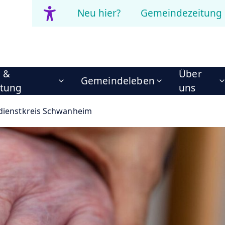
Neu hier?
Gemeindezeitung
n &
Über
Gemeindeleben
itung
uns
dienstkreis Schwanheim