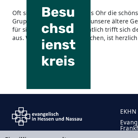
Besu
Oft sind Zeit und ein offenes Ohr die schö
Gruppe von Menschen, die unsere ältere Ge
chsd
für sie nimmt. Einmal monatlich trifft sich
aus. Wer Lust hat, mitzumachen, ist herzli
ienst
kreis
EKHN
Evange
Frank
Offen