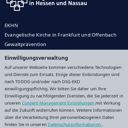
EKHN
Evangelische Kirche in Frankfurt und Offenbach
Gewaltprävention
Spenden
Einwilligungsverwaltung
Gemeindezeitung
Auf unserer Webseite kommen verschiedene Technologien
und Dienste zum Einsatz. Einige dieser Einbindungen sind
Impressum
Datenschutz
Cookie-Einstellungen
nach TDDDG und/oder nach DSG-EKD
einwilligungspflichtig. Wir bitten Sie daher um Ihre
Einwilligung zu nachfolgenden Diensten, die Sie jederzeit in
Ev. Schöpfungsgemeinde Frankfurt
unseren
Consent-Management-Einstellungen
mit Wirkung
auf die Zukunft widerrufen können. Weitere Informationen
Gerauer Str. 52
über die Verarbeitung Ihrer personenbezogenen Daten
60528 Frankfurt am Main
finden Sie in unseren
Datenschutzinformationen
.