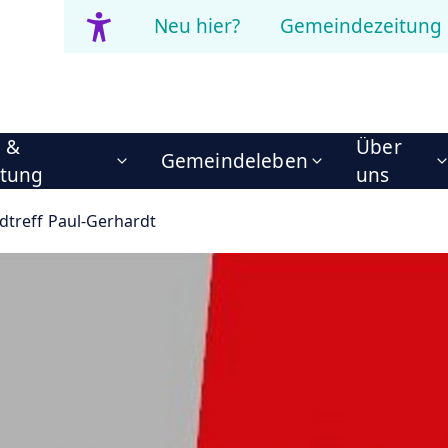
Neu hier?
Gemeindezeitung
n &
Über
Gemeindeleben
itung
uns
dtreff Paul-Gerhardt