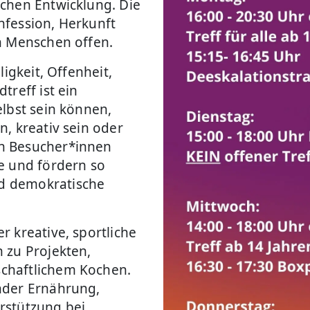
chen Entwicklung. Die
nfession, Herkunft
n Menschen offen.
igkeit, Offenheit,
treff ist ein
elbst sein können,
, kreativ sein oder
n Besucher*innen
e und fördern so
d demokratische
 kreative, sportliche
 zu Projekten,
chaftlichem Kochen.
nder Ernährung,
rstützung bei