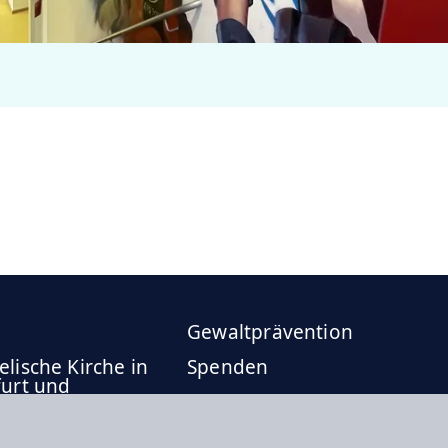
Gewaltprävention
lische Kirche in
Spenden
furt und
Gemeindezeitung
bach