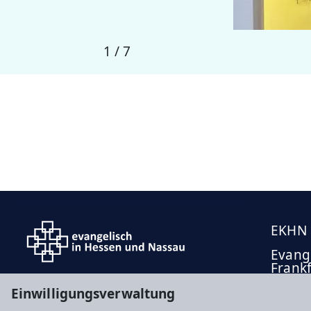
1
/
7
EKHN
Evange
Frank
Offen
Einwilligungsverwaltung