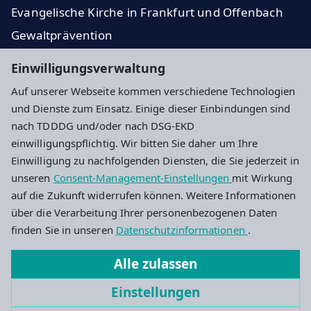
Evangelische Kirche in Frankfurt und Offenbach
Gewaltprävention
Spenden
Einwilligungsverwaltung
Gemeindezeitung
Auf unserer Webseite kommen verschiedene Technologien
und Dienste zum Einsatz. Einige dieser Einbindungen sind
Impressum
Datenschutz
Cookie-Einstellungen
nach TDDDG und/oder nach DSG-EKD
einwilligungspflichtig. Wir bitten Sie daher um Ihre
Einwilligung zu nachfolgenden Diensten, die Sie jederzeit in
Ev. Schöpfungsgemeinde Frankfurt
unseren
Consent-Management-Einstellungen
mit Wirkung
auf die Zukunft widerrufen können. Weitere Informationen
Gerauer Str. 52
über die Verarbeitung Ihrer personenbezogenen Daten
60528 Frankfurt am Main
finden Sie in unseren
Datenschutzinformationen
.
069-6662349
Alle zulassen
schoepfungsgemeinde.frankfurt@ekhn.de
Einstellungen